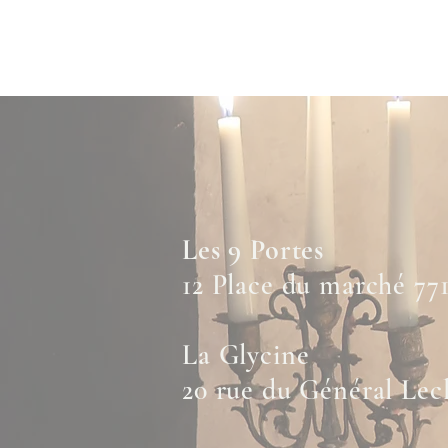
Accueil
La Marani ( Maison )
Ap
Les 9 Portes
12 Place du marché 7
La Glycine
20 rue du Général Le