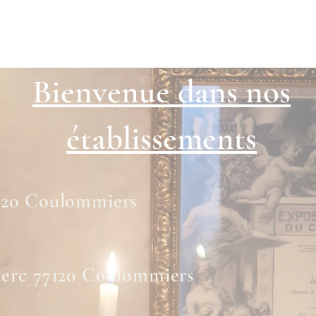
partement La Glycine
Chambre Blaise
Chambre Marie
Chambr
Bienvenue dans nos
établissements
7120 Coulommiers
clerc 77120 Coulommiers