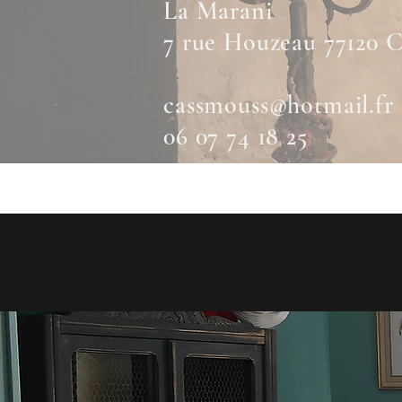
La Marani
7 rue Houzeau 77120 
cassmouss@hotmail.fr
06 07 74 18 25